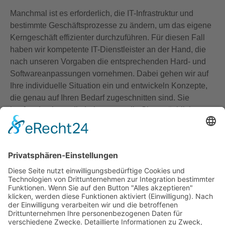
Manchmal ist es erforderlich, die IT-Infrastruktur und
bestimmte Geschäftsprozesse zu ändern, um das eigene
Kerngeschäft effizienter durchzuführen. Für diesen Fall
haben wir kompetente IT-Dienstleister an der Hand, die
nach unseren Vorgaben die entsprechenden Hard- und
Softwareanpassungen vornehmen. Dabei gehen wir auf
Ihre individuelle Situation ein und entwickeln Konzepte,
die genau auf Ihren Bedarf zugeschnitten sind. Sie
kaufen damit nur die Leistungen, die Sie tatsächlich
benötigen.
Kostenlos und unverbindlich:
Erstgespräch zum Datenschutz mit kurzer Analyse,
inwieweit für Sie im Unternehmen Handlungsbedarf
besteht.
Rufen Sie mich an, damit wir einen Termin
+49 7159 49647-67
vereinbaren können: