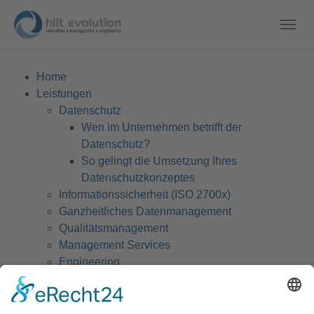
Home
Leistungen
Datenschutz
Wen im Unternehmen betrifft der
Datenschutz?
So gelingt die Umsetzung Ihres
Datenschutzkonzeptes
Informationssicherheit (ISO 2700x)
Ganzheitliches Datenmanagement
Qualitätsmanagement
Management Services
Engineering
Über mich
Partner
Referenzen