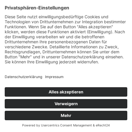
Diese Website nutzt Funktionen des
Webanalysedienstes Google Analytics. Anbieter ist die
Google Ireland Limited („Google“), Gordon House, Barrow
Street, Dublin 4, Irland.
Google Analytics ermöglicht es dem Websitebetreiber,
das Verhalten der Websitebesucher zu analysieren.
Hierbei erhält der Websitebetreiber verschiedene
Nutzungsdaten, wie z. B. Seitenaufrufe, Verweildauer,
verwendete Betriebssysteme und Herkunft des Nutzers.
Diese Daten werden dem jeweiligen Endgerät des Users
zugeordnet. Eine Zuordnung zu einer User-ID erfolgt
nicht.
Des Weiteren können wir mit Google Analytics u. a. Ihre
Maus- und Scrollbewegungen und Klicks aufzeichnen.
Ferner verwendet Google Analytics verschiedene
Modellierungsansätze, um die erfassten Datensätze zu
ergänzen und setzt Machine-Learning-Technologien bei
der Datenanalyse ein.