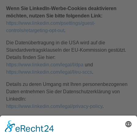
Wenn Sie LinkedIn-Werbe-Cookies deaktivieren
möchten, nutzen Sie bitte folgenden Link:
https://www.linkedin.com/psettings/guest-
controls/retargeting-opt-out
.
Die Datenübertragung in die USA wird auf die
Standardvertragsklauseln der EU-Kommission gestützt.
Details finden Sie hier:
https://www.linkedin.com/legal/l/dpa
und
https://www.linkedin.com/legal/l/eu-sccs
.
Details zu deren Umgang mit Ihren personenbezogenen
Daten entnehmen Sie der Datenschutzerklärung von
LinkedIn:
https://www.linkedin.com/legal/privacy-policy
.
6. Analyse-Tools und Werbung
Google Analytics